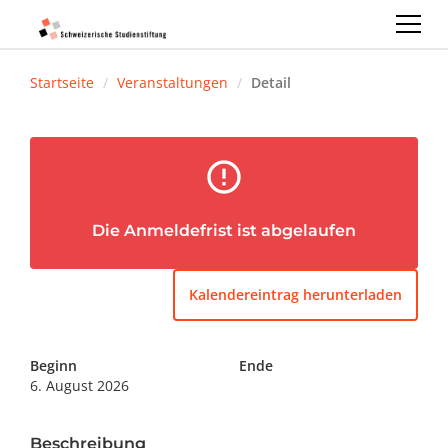
Startseite
Veranstaltungen
Detail
error_outline
Die Anmeldefrist ist abgelaufen
Kalendereintrag herunterladen
Beginn
Ende
6. August 2026
Beschreibung