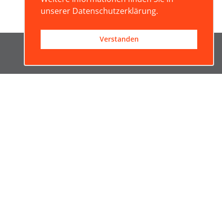
unserer Datenschutzerklärung.
Verstanden
Nützliche Links:
Kontaktieren Sie uns
Über uns
Rechtliches
Datenschutzerklärung
Adresse
Schweizerische Studienstiftung
Merkurstrasse 45
CH-8032 Zürich
info@studienstiftung.ch
Social Media
LinkedIn